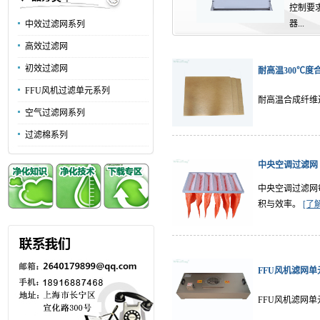
控制要
器...
中效过滤网系列
高效过滤网
初效过滤网
耐高温300℃度
FFU风机过滤单元系列
耐高温合成纤维
空气过滤网系列
过滤棉系列
初效空
中央空调过滤网
初效空
中央空调过滤网
对湿度
积与效率。
[了
无隔板
Woni
FFU风机滤网单
列,经
FFU风机滤网
所需气流